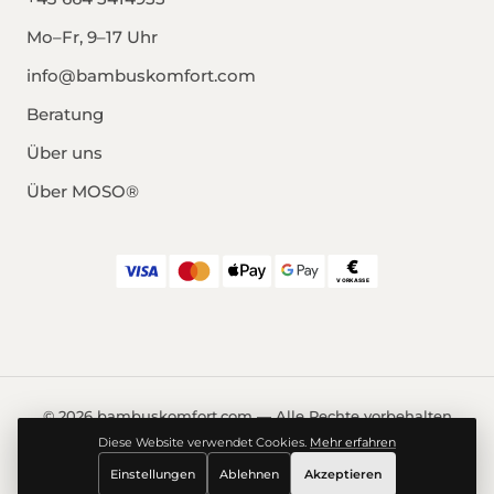
Mo–Fr, 9–17 Uhr
info@bambuskomfort.com
Beratung
Über uns
Über MOSO®
© 2026 bambuskomfort.com — Alle Rechte vorbehalten
Impressum
Datenschutz
AGB
Widerrufsrecht
Diese Website verwendet Cookies.
Mehr erfahren
Cookie-Einstellungen
Einstellungen
Ablehnen
Akzeptieren