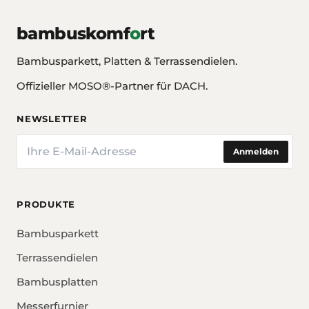
bambuskomf
o
rt
Bambusparkett, Platten & Terrassendielen.
Offizieller MOSO®-Partner für DACH.
NEWSLETTER
E-Mail
Anmelden
PRODUKTE
Bambusparkett
Terrassendielen
Bambusplatten
Messerfurnier