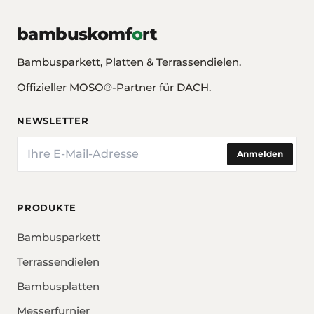
bambuskomf
o
rt
Bambusparkett, Platten & Terrassendielen.
Offizieller MOSO®-Partner für DACH.
NEWSLETTER
E-Mail
Anmelden
PRODUKTE
Bambusparkett
Terrassendielen
Bambusplatten
Messerfurnier