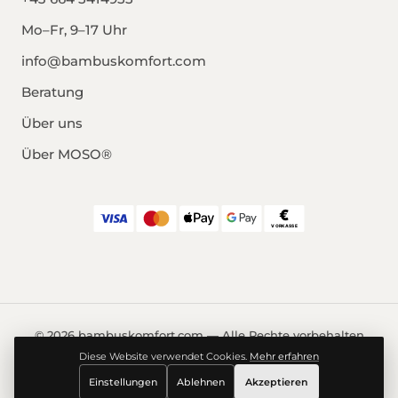
Mo–Fr, 9–17 Uhr
info@bambuskomfort.com
Beratung
Über uns
Über MOSO®
© 2026 bambuskomfort.com — Alle Rechte vorbehalten
Impressum
Datenschutz
AGB
Widerrufsrecht
Diese Website verwendet Cookies.
Mehr erfahren
Cookie-Einstellungen
Einstellungen
Ablehnen
Akzeptieren