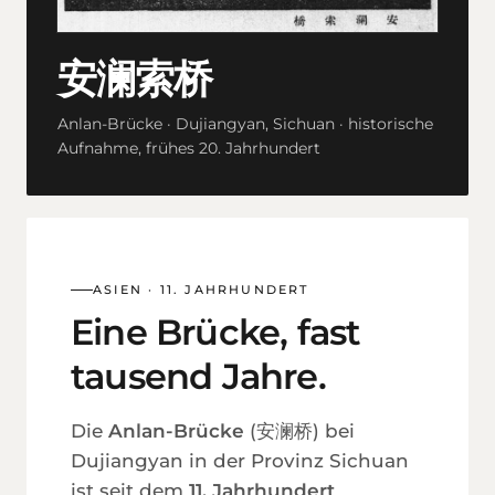
安澜索桥
Anlan-Brücke · Dujiangyan, Sichuan · historische
Aufnahme, frühes 20. Jahrhundert
ASIEN · 11. JAHRHUNDERT
Eine Brücke, fast
tausend Jahre.
Die
Anlan-Brücke
(安澜桥) bei
Dujiangyan in der Provinz Sichuan
ist seit dem
11. Jahrhundert