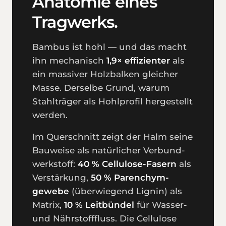
Anatomie eines
Tragwerks.
Bambus ist hohl — und das macht
ihn mechanisch
1,9× effizienter
als
ein massiver Holz­balken gleicher
Masse. Derselbe Grund, warum
Stahl­träger als Hohl­profil hergestellt
werden.
Im Querschnitt zeigt der Halm seine
Bauweise als natürlicher Verbund­
werkstoff:
40 % Cellulose-Fasern
als
Verstärkung,
50 % Parenchym­
gewebe
(überwiegend Lignin) als
Matrix,
10 % Leit­bündel
für Wasser-
und Nährstoff­fluss. Die Cellulose