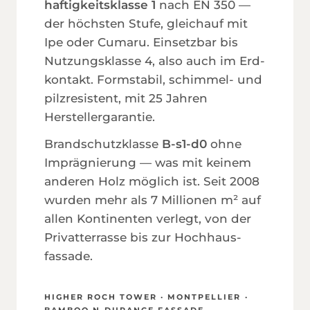
haftigkeits­klasse 1
nach EN 350 —
der höchsten Stufe, gleichauf mit
Ipe oder Cumaru. Einsetzbar bis
Nutzungs­klasse 4, also auch im Erd­
kontakt. Form­stabil, schimmel- und
pilz­resistent, mit 25 Jahren
Hersteller­garantie.
Brand­schutz­klasse
B-s1-d0
ohne
Imprägnierung — was mit keinem
anderen Holz möglich ist. Seit 2008
wurden mehr als 7 Millionen m² auf
allen Kontinenten verlegt, von der
Privat­terrasse bis zur Hochhaus­
fassade.
HIGHER ROCH TOWER · MONTPELLIER ·
BAMBOO N-DURANCE FASSADE