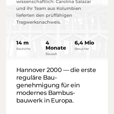
wissen­schaftlich: Carolina Salazar
und ihr Team aus Kolumbien
lieferten den prüf­fähigen
Tragwerks­nachweis.
14 m
4
6,4 Mio
Monate
Bauhöhe
Besucher
Bauzeit
Hannover 2000 — die erste
reguläre Bau­
genehmigung für ein
modernes Bambus­
bauwerk in Europa.