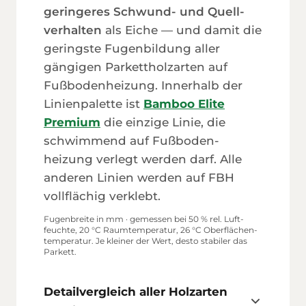
geringeres Schwund- und Quell­
verhalten
als Eiche — und damit die
geringste Fugen­bildung aller
gängigen Parkett­holz­arten auf
Fußboden­heizung. Innerhalb der
Linien­palette ist
Bamboo Elite
Premium
die einzige Linie, die
schwimmend auf Fußboden­
heizung verlegt werden darf. Alle
anderen Linien werden auf FBH
voll­flächig verklebt.
Fugen­breite in mm · gemessen bei 50 % rel. Luft­
feuchte, 20 °C Raum­temperatur, 26 °C Oberflächen­
temperatur. Je kleiner der Wert, desto stabiler das
Parkett.
Detailvergleich aller Holzarten