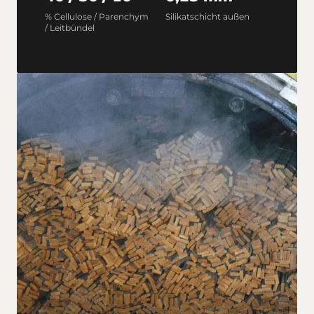
% Cellulose / Parenchym
Silikat­schicht außen
/ Leit­bündel