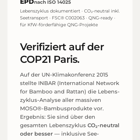
EPD
nach ISO 14025
Lebenszyklus dokumentiert · CO₂-neutral inkl.
See­transport · FSC® C002063 · QNG-ready ·
für KfW-förderfähige QNG-Projekte
Verifiziert auf der
COP21 Paris.
Auf der UN-Klima­konferenz 2015
stellte INBAR (International Network
for Bamboo and Rattan) die Lebens­
zyklus-Analyse aller massiven
MOSO®-Bambus­produkte vor.
Ergebnis: Sie sind über den
gesamten Lebens­zyklus
CO₂-neutral
oder besser
— inklusive See­