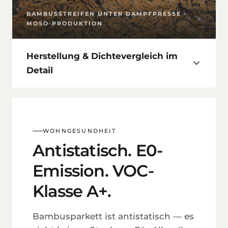
BAMBUS­STREIFEN UNTER DAMPF­PRESSE ·
MOSO-PRODUKTION
Herstellung & Dichte­vergleich im
Detail
WOHNGESUNDHEIT
Antistatisch. E0-
Emission. VOC-
Klasse A+.
Bambus­parkett ist antistatisch — es