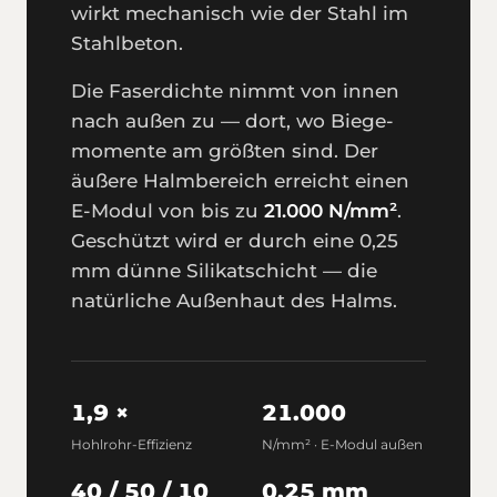
wirkt mechanisch wie der Stahl im
Stahl­beton.
Die Faser­dichte nimmt von innen
nach außen zu — dort, wo Biege­
momente am größten sind. Der
äußere Halm­bereich erreicht einen
E-Modul von bis zu
21.000 N/mm²
.
Geschützt wird er durch eine 0,25
mm dünne Silikat­schicht — die
natürliche Außen­haut des Halms.
1,9 ×
21.000
Hohl­rohr-Effizienz
N/mm² · E-Modul außen
40 / 50 / 10
0,25 mm