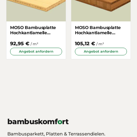
MOSO Bambusplatte
MOSO Bambusplatte
Hochkantlamelle
Hochkantlamelle
Naturhell 7mm 3-
Gedämpft 16mm 3-
schichtig
schichtig
92,95 €
105,12 €
/ m²
/ m²
Angebot anfordern
Angebot anfordern
bambuskomf
o
rt
Bambusparkett, Platten & Terrassendielen.