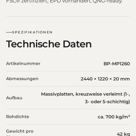
FSC® zertifiziert, EPD vorhanden, QNG-ready.
SPEZIFIKATIONEN
Technische Daten
Artikelnummer
BP-MP1260
Abmessungen
2440 × 1220 × 20 mm
Massivplatten, kreuzweise verleimt (1-,
Aufbau
3- oder 5-schichtig)
Rohdichte
ca. 700 kg/m³
Gewicht pro
42 kg