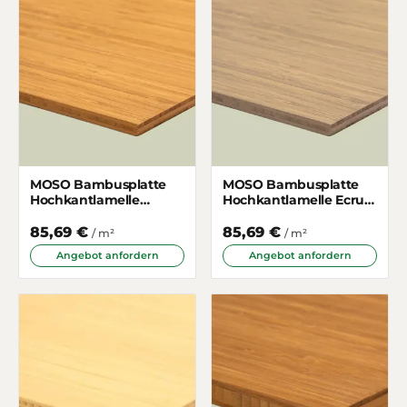
MOSO Bambusplatte
MOSO Bambusplatte
Hochkantlamelle
Hochkantlamelle Ecru
Gedämpft 7mm 3-
7mm 3-schichtig
schichtig
85,69 €
85,69 €
/ m²
/ m²
Angebot anfordern
Angebot anfordern