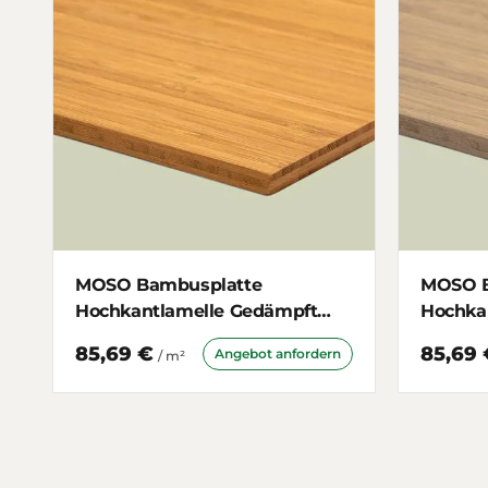
MOSO Bambusplatte
MOSO B
Hochkantlamelle Gedämpft
Hochka
7mm 3-schichtig
schicht
85,69 €
85,69 
Angebot anfordern
/ m²