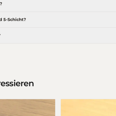
?
d 5-Schicht?
?
ressieren