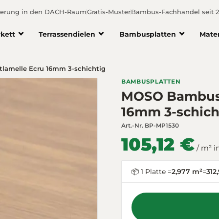
ferung in den DACH-Raum
Gratis-Muster
Bambus-Fachhandel seit 
kett
Terrassendielen
Bambusplatten
Mate
amelle Ecru 16mm 3-schichtig
BAMBUSPLATTEN
MOSO Bambusp
16mm 3-schich
Art.-Nr.
BP-MP1530
105,12 €
/ m² i
📦 1 Platte =
2,977 m²
=
312