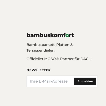
bambuskomf
o
rt
Bambusparkett, Platten &
Terrassendielen.
Offizieller MOSO®-Partner für DACH.
NEWSLETTER
E-Mail
Anmelden