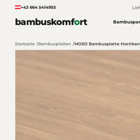
Zum Inhalt springen
+43 664 5414955
Lie
bambuskomf
o
rt
Bambuspar
Startseite
Bambusplatten
MOSO Bambusplatte Hochkantl