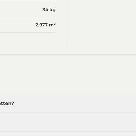
34 kg
2,977 m²
atten?