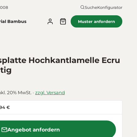
2008
Suche
Konfigurator
rial Bambus
Muster anfordern
latte Hochkantlamelle Ecru
tig
nkl. 20% MwSt. ·
zzgl. Versand
,94 €
Angebot anfordern