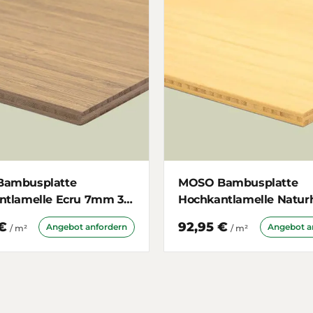
ambusplatte
MOSO Bambusplatte
ntlamelle Ecru 7mm 3-
Hochkantlamelle Naturh
ig
7mm 3-schichtig
€
92,95 €
Angebot anfordern
Angebot a
/ m²
/ m²