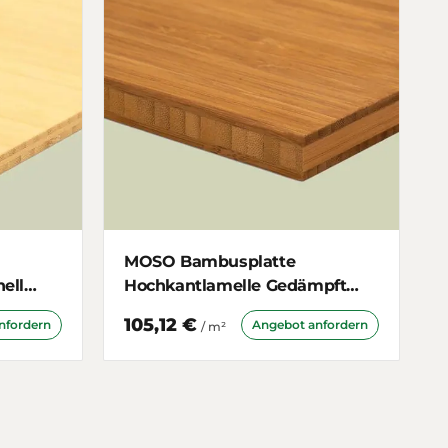
MOSO Bambusplatte
ell
Hochkantlamelle Gedämpft
16mm 3-schichtig
105,12 €
nfordern
Angebot anfordern
/ m²