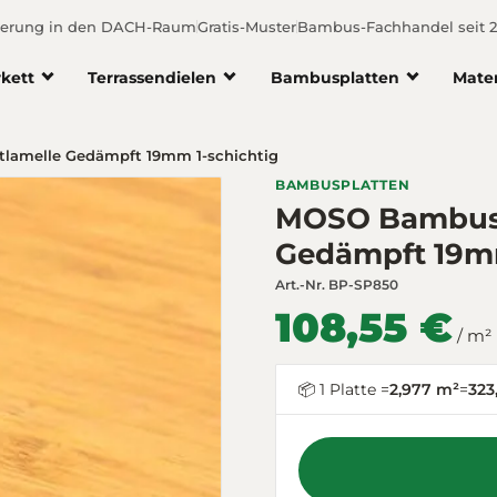
ferung in den DACH-Raum
Gratis-Muster
Bambus-Fachhandel seit 
kett
Terrassendielen
Bambusplatten
Mate
lamelle Gedämpft 19mm 1-schichtig
BAMBUSPLATTEN
MOSO Bambusp
Gedämpft 19mm
Art.-Nr.
BP-SP850
108,55 €
/ m²
📦 1 Platte =
2,977 m²
=
323