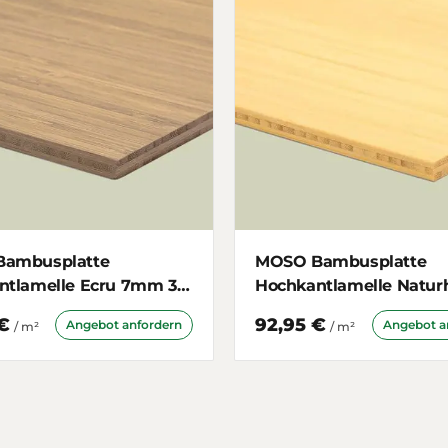
ambusplatte
MOSO Bambusplatte
ntlamelle Ecru 7mm 3-
Hochkantlamelle Naturh
ig
7mm 3-schichtig
€
92,95 €
Angebot anfordern
Angebot a
/ m²
/ m²