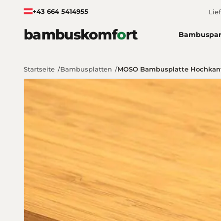
Zum Inhalt springen
+43 664 5414955
Lie
bambuskomf
o
rt
Bambuspar
Startseite
Bambusplatten
MOSO Bambusplatte Hochkant