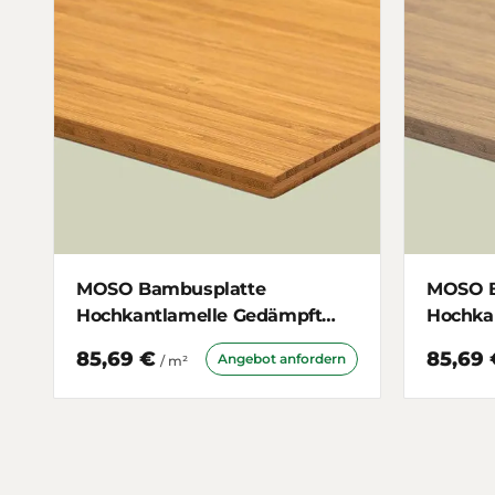
MOSO Bambusplatte
MOSO B
Hochkantlamelle Gedämpft
Hochka
7mm 3-schichtig
schicht
85,69 €
85,69 
Angebot anfordern
/ m²