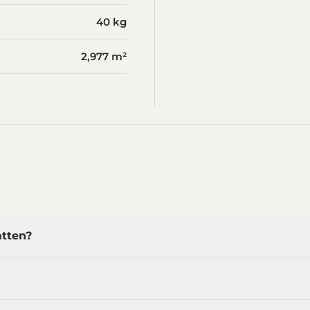
40 kg
2,977 m²
atten?