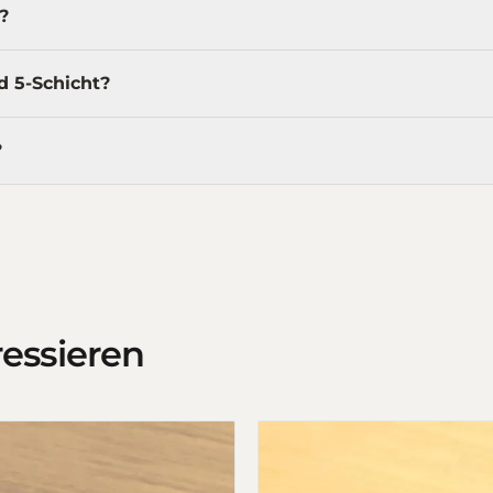
?
d 5-Schicht?
?
ressieren