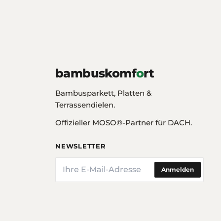
bambuskomf
o
rt
Bambusparkett, Platten &
Terrassendielen.
Offizieller MOSO®-Partner für DACH.
NEWSLETTER
E-Mail
Anmelden