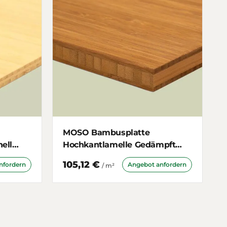
MOSO Bambusplatte
ell
Hochkantlamelle Gedämpft
16mm 3-schichtig
105,12 €
nfordern
Angebot anfordern
/ m²