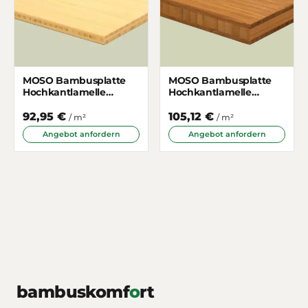
MOSO Bambusplatte
MOSO Bambusplatte
Hochkantlamelle
Hochkantlamelle
Naturhell 7mm 3-
Gedämpft 16mm 3-
schichtig
schichtig
92,95 €
105,12 €
/ m²
/ m²
Angebot anfordern
Angebot anfordern
bambuskomf
o
rt