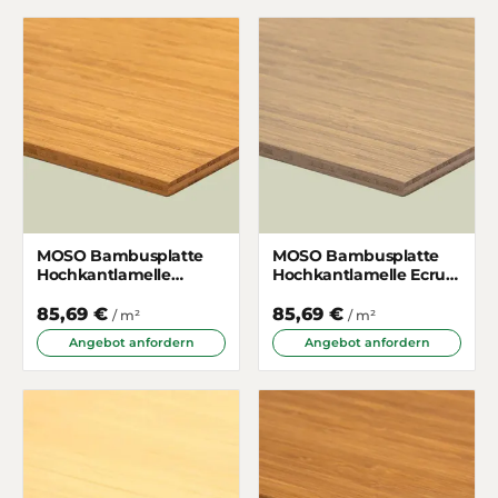
MOSO Bambusplatte
MOSO Bambusplatte
Hochkantlamelle
Hochkantlamelle Ecru
Gedämpft 7mm 3-
7mm 3-schichtig
schichtig
85,69 €
85,69 €
/ m²
/ m²
Angebot anfordern
Angebot anfordern