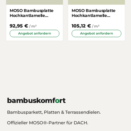
MOSO Bambusplatte
MOSO Bambusplatte
Hochkantlamelle
Hochkantlamelle
Naturhell 7mm 3-
Gedämpft 16mm 3-
schichtig
schichtig
92,95 €
105,12 €
/ m²
/ m²
Angebot anfordern
Angebot anfordern
bambuskomf
o
rt
Bambusparkett, Platten & Terrassendielen.
Offizieller MOSO®-Partner für DACH.