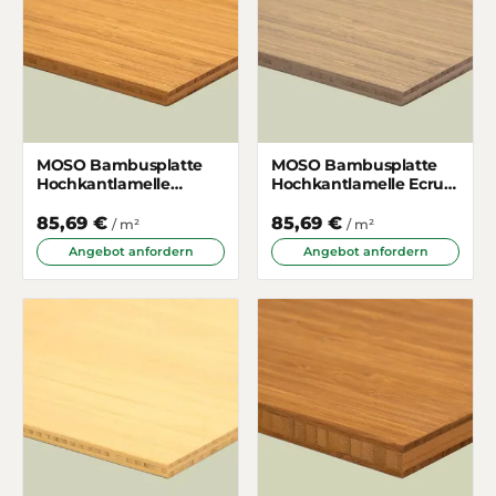
MOSO Bambusplatte
MOSO Bambusplatte
Hochkantlamelle
Hochkantlamelle Ecru
Gedämpft 7mm 3-
7mm 3-schichtig
schichtig
85,69 €
85,69 €
/ m²
/ m²
Angebot anfordern
Angebot anfordern