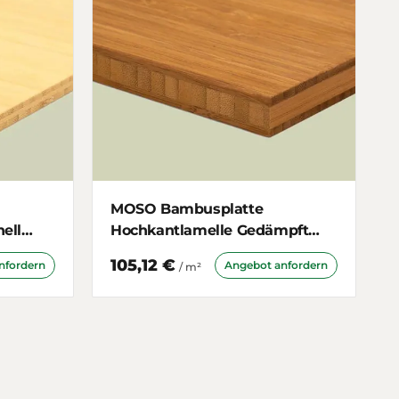
MOSO Bambusplatte
ell
Hochkantlamelle Gedämpft
16mm 3-schichtig
105,12 €
nfordern
Angebot anfordern
/ m²