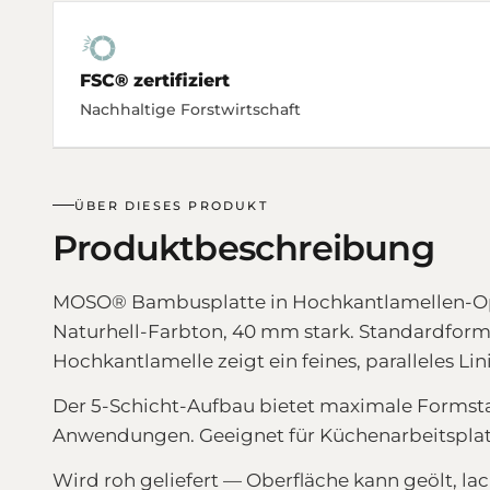
FSC® zertifiziert
Nachhaltige Forstwirtschaft
ÜBER DIESES PRODUKT
Produktbeschreibung
MOSO® Bambusplatte in Hochkantlamellen-Opti
Naturhell-Farbton, 40 mm stark. Standardforma
Hochkantlamelle zeigt ein feines, paralleles L
Der 5-Schicht-Aufbau bietet maximale Formstab
Anwendungen. Geeignet für Küchenarbeitsplatt
Wird roh geliefert — Oberfläche kann geölt, la