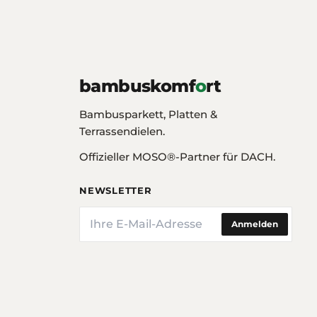
bambuskomf
o
rt
Bambusparkett, Platten &
Terrassendielen.
Offizieller MOSO®-Partner für DACH.
NEWSLETTER
E-Mail
Anmelden