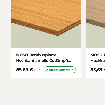
MOSO Bambusplatte
MOSO B
Hochkantlamelle Gedämpft
Hochka
7mm 3-schichtig
schicht
85,69 €
85,69 
Angebot anfordern
/ m²