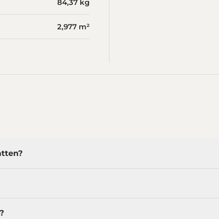
84,37 kg
2,977 m²
atten?
?