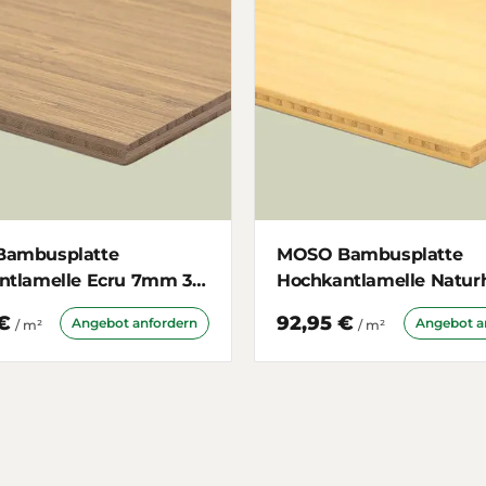
ambusplatte
MOSO Bambusplatte
ntlamelle Ecru 7mm 3-
Hochkantlamelle Naturh
ig
7mm 3-schichtig
€
92,95 €
Angebot anfordern
Angebot a
/ m²
/ m²