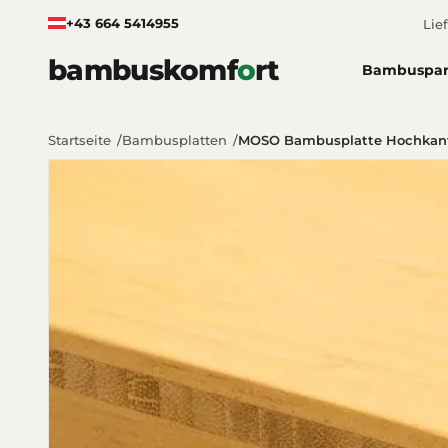
Zum Inhalt springen
+43 664 5414955
Lie
bambuskomf
o
rt
Bambuspar
Startseite
Bambusplatten
MOSO Bambusplatte Hochkantl