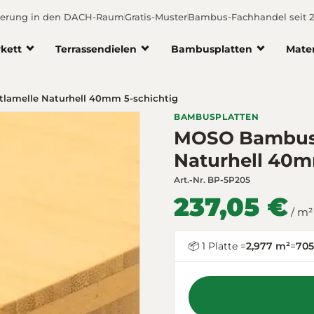
ferung in den DACH-Raum
Gratis-Muster
Bambus-Fachhandel seit 
kett
Terrassendielen
Bambusplatten
Mate
amelle Naturhell 40mm 5-schichtig
BAMBUSPLATTEN
MOSO Bambusp
Naturhell 40m
Art.-Nr.
BP-5P205
237,05 €
/ m²
📦 1 Platte =
2,977 m²
=
705