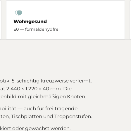
Wohngesund
E0 — formaldehydfrei
k, 5-schichtig kreuzweise verleimt.
t 2.440 × 1.220 × 40 mm. Die
inienbild mit gleichmäßigen Knoten.
ilität — auch für frei tragende
en, Tischplatten und Treppenstufen.
ckiert oder gewachst werden.