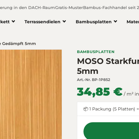
ferung in den DACH-Raum
Gratis-Muster
Bambus-Fachhandel seit 
kett
Terrassendielen
Bambusplatten
Mate
lle Gedämpft 5mm
BAMBUSPLATTEN
MOSO Starkfur
5mm
Art.-Nr.
BP-1P852
34,85 €
/ m² i
📦 1 Packung (5 Platten) =