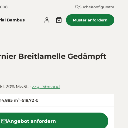
2008
Suche
Konfigurator
rial Bambus
Muster anfordern
nier Breitlamelle Gedämpft
nkl. 20% MwSt. ·
zzgl. Versand
14,885 m²
=
518,72 €
Angebot anfordern