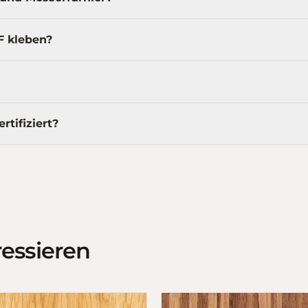
F kleben?
tifiziert?
ressieren