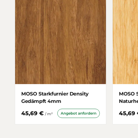
MOSO Starkfurnier Density
MOSO St
Gedämpft 4mm
Naturh
45,69 €
45,69
Angebot anfordern
/ m²