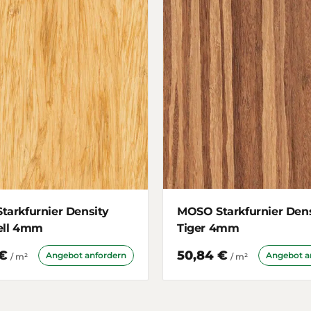
arkfurnier Density
MOSO Starkfurnier Dens
ell 4mm
Tiger 4mm
 €
50,84 €
Angebot anfordern
Angebot a
/ m²
/ m²