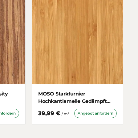
ity
MOSO Starkfurnier
Hochkantlamelle Gedämpft
5mm
39,99 €
nfordern
Angebot anfordern
/ m²