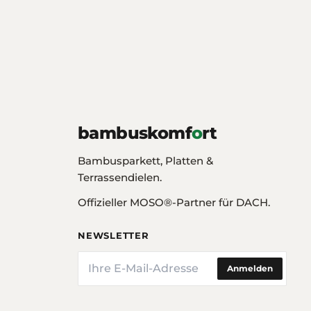
bambuskomf
o
rt
Bambusparkett, Platten &
Terrassendielen.
Offizieller MOSO®-Partner für DACH.
NEWSLETTER
E-Mail
Anmelden