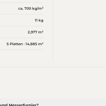
ca. 700 kg/m³
11 kg
2,977 m²
5 Platten · 14,885 m²
 und Messerfurnier?