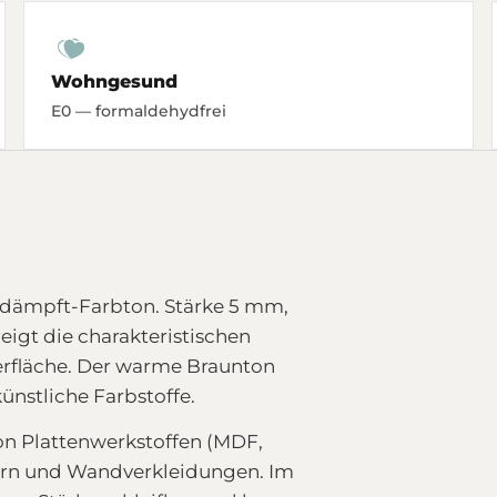
Wohngesund
E0 — formaldehydfrei
edämpft-Farbton. Stärke 5 mm,
eigt die charakteristischen
erfläche. Der warme Braunton
nstliche Farbstoffe.
von Plattenwerkstoffen (MDF,
tern und Wandverkleidungen. Im