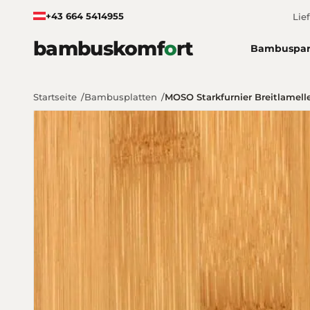
Zum Inhalt springen
+43 664 5414955
Lie
bambuskomf
o
rt
Bambuspar
Startseite
Bambusplatten
MOSO Starkfurnier Breitlame