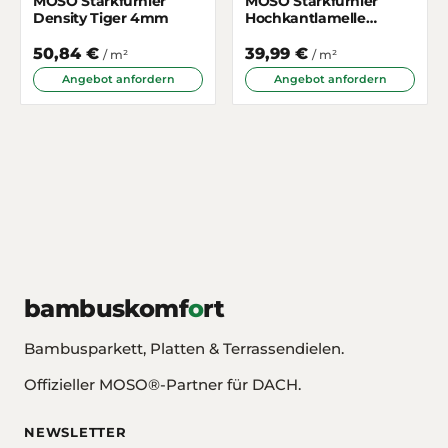
MOSO Starkfurnier
MOSO Starkfurnier
Density Tiger 4mm
Hochkantlamelle
Gedämpft 5mm
50,84 €
39,99 €
/ m²
/ m²
Angebot anfordern
Angebot anfordern
bambuskomf
o
rt
Bambusparkett, Platten & Terrassendielen.
Offizieller MOSO®-Partner für DACH.
NEWSLETTER