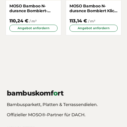
MOSO Bamboo N-
MOSO Bamboo N-
durance Bombiert-
durance Bombiert Klick
Gebürstet 155mm
119mm
110,24 €
113,14 €
/ m²
/ m²
Angebot anfordern
Angebot anfordern
bambuskomf
o
rt
Bambusparkett, Platten & Terrassendielen.
Offizieller MOSO®-Partner für DACH.