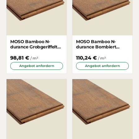
MOSO Bamboo N-
MOSO Bamboo N-
durance Grobgeriffelt
durance Bombiert
137mm
155mm
98,81 €
110,24 €
/ m²
/ m²
Angebot anfordern
Angebot anfordern