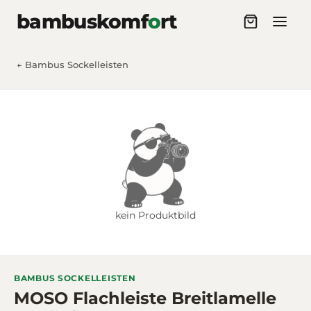
Zum Inhalt springen
bambuskomf
o
rt
← Bambus Sockelleisten
kein Produktbild
BAMBUS SOCKELLEISTEN
MOSO Flachleiste Breitlamelle