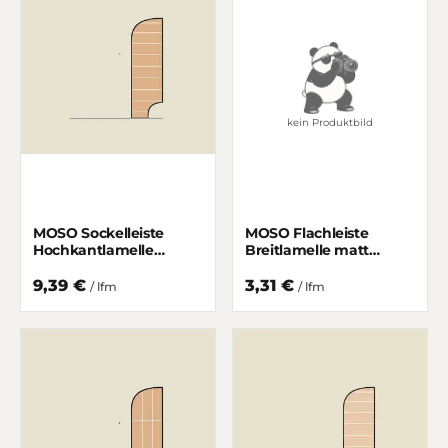
kein Produktbild
MOSO Sockelleiste
MOSO Flachleiste
Hochkantlamelle
Breitlamelle matt
Gedämpft matt lackiert
lackiert 25/5 mm
50/15 mm
9,39 €
3,31 €
/ lfm
/ lfm