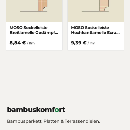
MOSO Sockelleiste
MOSO Sockelleiste
Breitlamelle Gedämpft
Hochkantlamelle Ecru
matt lackiert 50/15 mm
matt lackiert 50/15 mm
8,84 €
9,39 €
/ lfm
/ lfm
bambuskomf
o
rt
Bambusparkett, Platten & Terrassendielen.