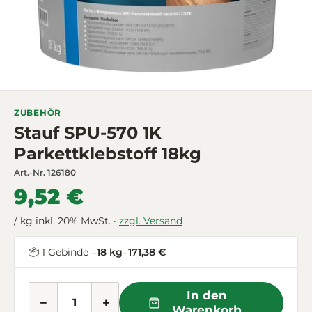
ZUBEHÖR
Stauf SPU-570 1K
Parkettklebstoff 18kg
Art.-Nr.
126180
9,52 €
/ kg inkl. 20% MwSt. ·
zzgl. Versand
📦 1 Gebinde =
18 kg
=
171,38 €
In den
−
+
Warenkorb