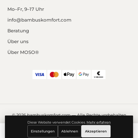
Mo–Fr, 9–17 Uhr
info@bambuskomfort.com
Beratung
Über uns
Über MOSO®
© 2026 bambuskomfort.com — Alle Rechte vorbehalten
Impressum
Datenschutz
AGB
Widerrufsrecht
Diese Website verwendet Cookies.
Mehr erfahren
Cookie-Einstellungen
9,52 €
Einstellungen
Ablehnen
Akzeptieren
Jetzt kaufen