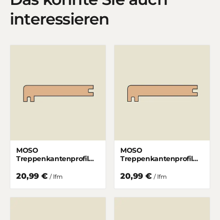
interessieren
MOSO
MOSO
Treppenkantenprofil
Treppenkantenprofil
Elite Hochkantlamelle
Elite Breitlamelle
Gedämpft matt lackiert
Gedämpft matt lackiert
20,99 €
20,99 €
/ lfm
/ lfm
55/15 mm
55/15 mm