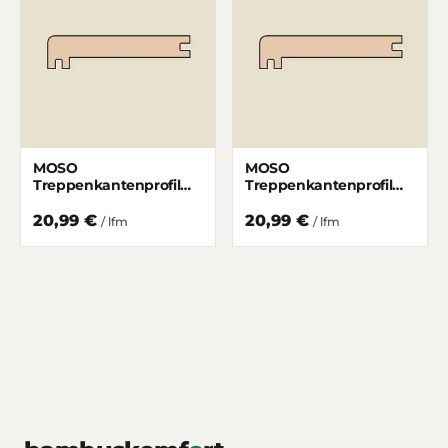
MOSO
MOSO
Treppenkantenprofil
Treppenkantenprofil
Elite Hochkantlamelle
Elite Breitlamelle Ecru
Ecru matt lackiert 55/15
matt lackiert 55/15 mm
20,99 €
20,99 €
/ lfm
/ lfm
mm