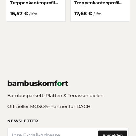
Treppenkantenprofil
Treppenkantenprofil
Supreme
Supreme Breitlamelle
Hochkantlamelle Ecru
Ecru matt lackiert 50/10
16,57 €
17,68 €
/ lfm
/ lfm
matt lackiert 50/10 mm
mm
bambuskomf
o
rt
Bambusparkett, Platten & Terrassendielen.
Offizieller MOSO®-Partner für DACH.
NEWSLETTER
E-Mail
Anmelden