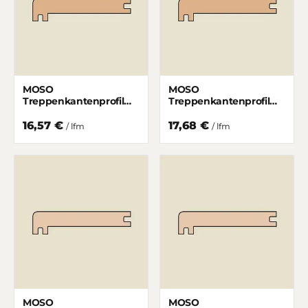
MOSO
MOSO
Treppenkantenprofil
Treppenkantenprofil
Supreme
Supreme Breitlamelle
Hochkantlamelle
Gedämpft matt lackiert
16,57 €
17,68 €
/ lfm
/ lfm
Gedämpft matt lackiert
50/10 mm
50/10 mm
MOSO
MOSO