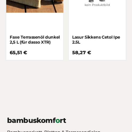
kein Produktbild
Faxe Terrassenöl dunkel
Lasur Sikkens Cetol Ipe
2,5 L (für dasso XTR)
2.5L
65,51 €
58,27 €
bambuskomf
o
rt