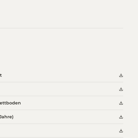
t
kettboden
Jahre)