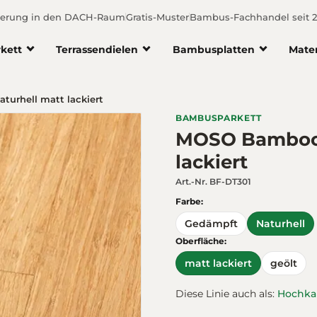
ferung in den DACH-Raum
Gratis-Muster
Bambus-Fachhandel seit 
kett
Terrassendielen
Bambusplatten
Mate
turhell matt lackiert
BAMBUSPARKETT
MOSO Bamboo E
lackiert
Art.-Nr.
BF-DT301
Farbe:
Gedämpft
Naturhell
Oberfläche:
matt lackiert
geölt
Diese Linie auch als:
Hochka