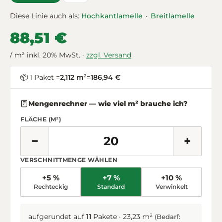
Diese Linie auch als:
Hochkantlamelle
·
Breitlamelle
88,51 €
/ m² inkl. 20% MwSt. ·
zzgl. Versand
📦 1 Paket =
2,112 m²
=
186,94 €
Mengenrechner — wie viel m² brauche ich?
FLÄCHE (M²)
−
+
VERSCHNITTMENGE WÄHLEN
+5 %
+7 %
+10 %
Rechteckig
Standard
Verwinkelt
aufgerundet auf
11
Pakete · 23,23 m²
(Bedarf: