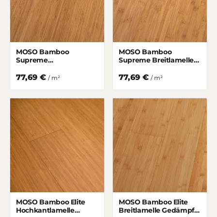
MOSO Bamboo
MOSO Bamboo
Supreme
Supreme Breitlamelle
Hochkantlamelle
Gedämpft matt lackiert
Gedämpft matt lackiert
77,69 €
77,69 €
/ m²
/ m²
MOSO Bamboo Elite
MOSO Bamboo Elite
Hochkantlamelle
Breitlamelle Gedämpft