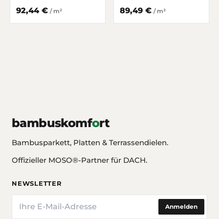
Gedämpft matt lackiert
matt lackiert
92,44 €
89,49 €
/ m²
/ m²
bambuskomf
o
rt
Bambusparkett, Platten & Terrassendielen.
Offizieller MOSO®-Partner für DACH.
NEWSLETTER
E-Mail
Anmelden