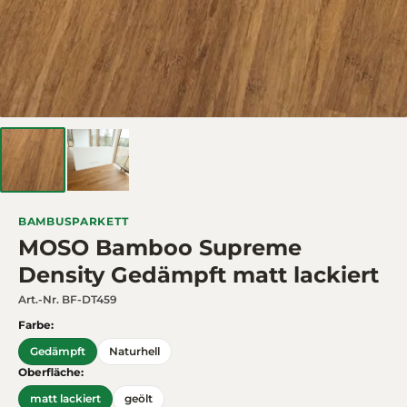
BAMBUSPARKETT
MOSO Bamboo Supreme
Density Gedämpft matt lackiert
Art.-Nr.
BF-DT459
Farbe:
Gedämpft
Naturhell
Oberfläche:
matt lackiert
geölt