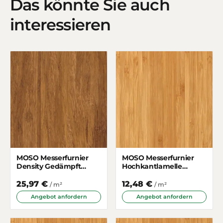
Das könnte Sie auch
interessieren
MOSO Messerfurnier
MOSO Messerfurnier
Density Gedämpft
Hochkantlamelle
1250mm breit
Gedämpft 430mm
schmal
25,97 €
12,48 €
/ m²
/ m²
Angebot anfordern
Angebot anfordern