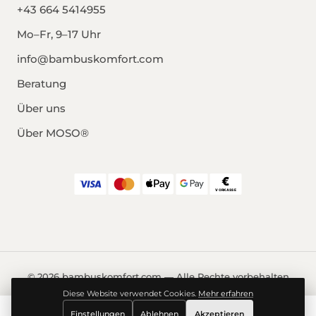
+43 664 5414955
Mo–Fr, 9–17 Uhr
info@bambuskomfort.com
Beratung
Über uns
Über MOSO®
© 2026 bambuskomfort.com — Alle Rechte vorbehalten
Impressum
Datenschutz
AGB
Widerrufsrecht
Diese Website verwendet Cookies.
Mehr erfahren
Cookie-Einstellungen
Einstellungen
Ablehnen
Akzeptieren