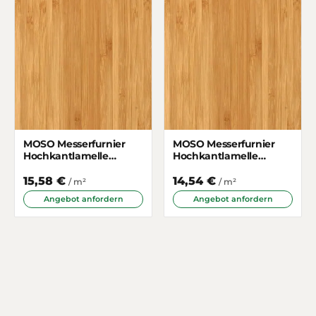
MOSO Messerfurnier
MOSO Messerfurnier
Hochkantlamelle
Hochkantlamelle
Gedämpft 430mm
Gedämpft 1250mm
schmal lang
breit
15,58 €
14,54 €
/ m²
/ m²
Angebot anfordern
Angebot anfordern