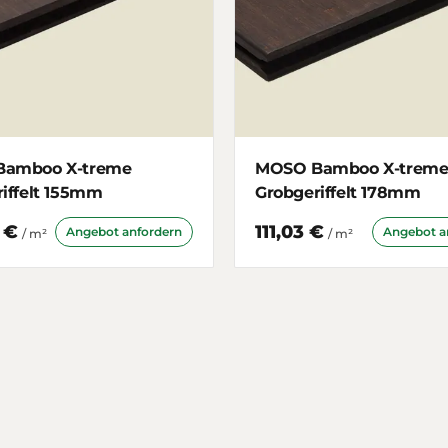
amboo X-treme
MOSO Bamboo X-trem
iffelt 155mm
Grobgeriffelt 178mm
 €
111,03 €
Angebot anfordern
Angebot a
/ m²
/ m²