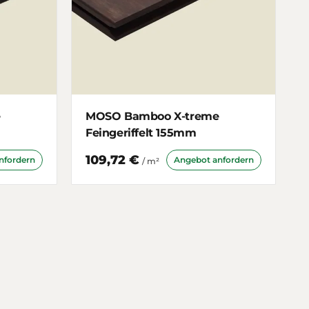
e
MOSO Bamboo X-treme
Feingeriffelt 155mm
109,72 €
nfordern
Angebot anfordern
/ m²