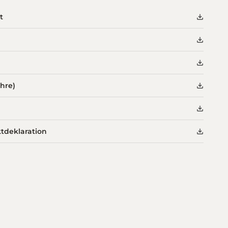
t
ahre)
deklaration