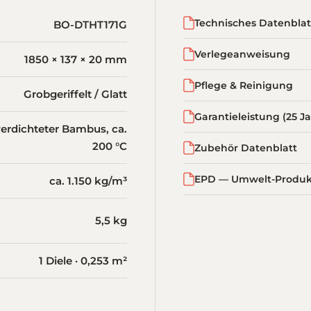
Technisches Datenblat
BO-DTHT171G
Verlegeanweisung
1850 × 137 × 20 mm
Pflege & Reinigung
Grobgeriffelt / Glatt
Garantieleistung (25 J
erdichteter Bambus, ca.
200 °C
Zubehör Datenblatt
EPD — Umwelt-Produkt
ca. 1.150 kg/m³
5,5 kg
1 Diele · 0,253 m²