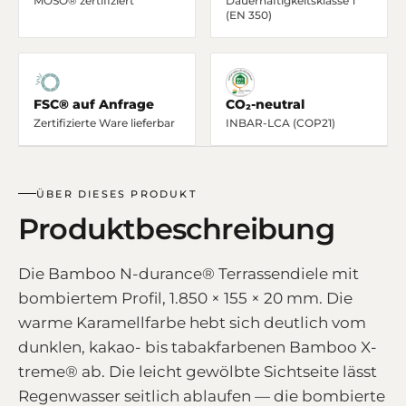
MOSO® zertifiziert
Dauerhaftigkeitsklasse 1
(EN 350)
FSC® auf Anfrage
CO₂-neutral
Zertifizierte Ware lieferbar
INBAR-LCA (COP21)
ÜBER DIESES PRODUKT
Produktbeschreibung
Die Bamboo N-durance® Terrassendiele mit
bombiertem Profil, 1.850 × 155 × 20 mm. Die
warme Karamellfarbe hebt sich deutlich vom
dunklen, kakao- bis tabakfarbenen Bamboo X-
treme® ab. Die leicht gewölbte Sichtseite lässt
Regenwasser seitlich ablaufen — die bombierte