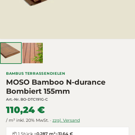
BAMBUS TERRASSENDIELEN
MOSO Bamboo N-durance
Bombiert 155mm
Art.-Nr.
BO-DTC191G-C
110,24 €
/ m² inkl. 20% MwSt. ·
zzgl. Versand
📦 1 Stück =
0,287 m²
=
31,64 €