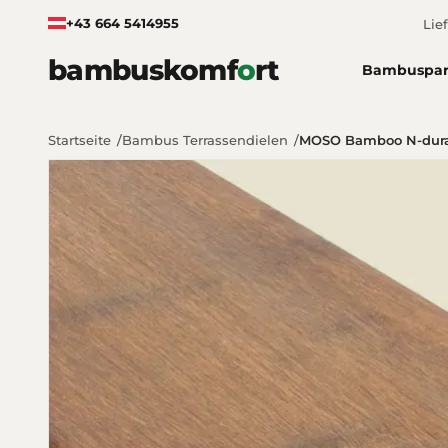
Zum Inhalt springen
+43 664 5414955
Lie
bambuskomf
o
rt
Bambuspar
Startseite
Bambus Terrassendielen
MOSO Bamboo N-duran