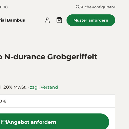
2008
Suche
Konfigurator
rial Bambus
Muster anfordern
-durance Grobgeriffelt
kl. 20% MwSt. ·
zzgl. Versand
0 €
Angebot anfordern