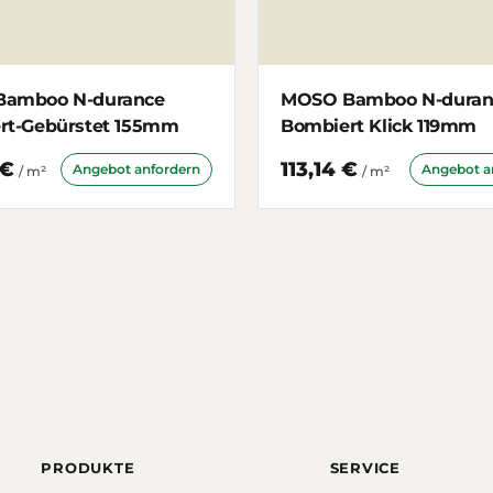
amboo N-durance
MOSO Bamboo N-duran
rt-Gebürstet 155mm
Bombiert Klick 119mm
 €
113,14 €
Angebot anfordern
Angebot a
/ m²
/ m²
PRODUKTE
SERVICE