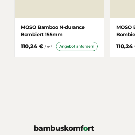
MOSO Bamboo N-durance
MOSO B
Bombiert 155mm
Bombie
110,24 €
110,24
Angebot anfordern
/ m²
bambuskomf
o
rt