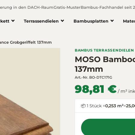
ferung in den DACH-Raum
Gratis-Muster
Bambus-Fachhandel seit 
kett
Terrassendielen
Bambusplatten
Mate
ce Grobgeriffelt 137mm
BAMBUS TERRASSENDIELEN
MOSO Bamboo N
137mm
Art.-Nr.
BO-DTC171G
98,81 €
/ m² in
📦 1 Stück =
0,253 m²
=
25,0