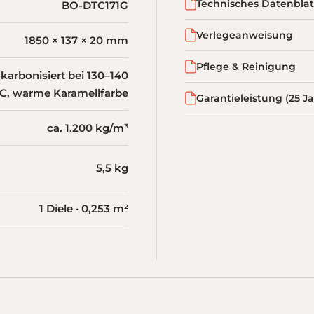
Technisches Datenblat
BO-DTC171G
Verlegeanweisung
1850 × 137 × 20 mm
Pflege & Reinigung
arbonisiert bei 130–140
°C, warme Karamellfarbe
Garantieleistung (25 J
ca. 1.200 kg/m³
5,5 kg
1 Diele · 0,253 m²