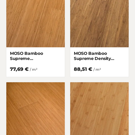
MOSO Bamboo
MOSO Bamboo
Supreme
Supreme Density
Hochkantlamelle
Gedämpft matt lackiert
Gedämpft matt lackiert
77,69 €
88,51 €
/ m²
/ m²