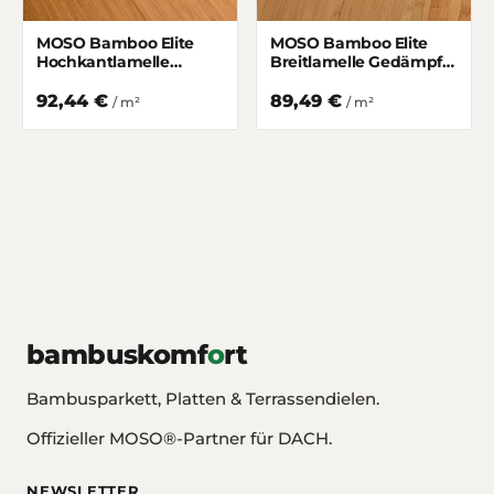
MOSO Bamboo Elite
MOSO Bamboo Elite
Hochkantlamelle
Breitlamelle Gedämpft
Gedämpft matt lackiert
matt lackiert
92,44 €
89,49 €
/ m²
/ m²
bambuskomf
o
rt
Bambusparkett, Platten & Terrassendielen.
Offizieller MOSO®-Partner für DACH.
NEWSLETTER