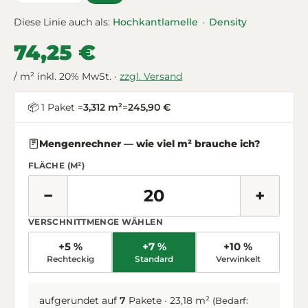
Diese Linie auch als:
Hochkantlamelle
·
Density
74,25 €
/ m² inkl. 20% MwSt. ·
zzgl. Versand
📦 1 Paket =
3,312 m²
=
245,90 €
Mengenrechner — wie viel m² brauche ich?
FLÄCHE (M²)
−
+
VERSCHNITTMENGE WÄHLEN
+5 %
+7 %
+10 %
Rechteckig
Standard
Verwinkelt
aufgerundet auf
7
Pakete · 23,18 m²
(Bedarf: