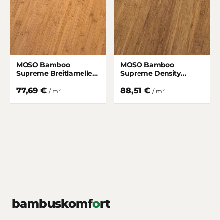
MOSO Bamboo
MOSO Bamboo
Supreme Breitlamelle
Supreme Density
Gedämpft matt lackiert
Gedämpft matt lackiert
77,69 €
88,51 €
/ m²
/ m²
bambuskomf
o
rt