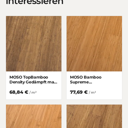
interessieren
MOSO TopBamboo
MOSO Bamboo
Density Gedämpft matt
Supreme
lackiert
Hochkantlamelle
Gedämpft matt lackiert
68,84 €
77,69 €
/ m²
/ m²