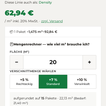
Diese Linie auch als:
Density
62,94 €
/ m² inkl. 20% MwSt. ·
zzgl. Versand
📦 1 Paket =
1,475 m²
=
92,84 €
Mengenrechner — wie viel m² brauche ich?
FLÄCHE (M²)
−
+
VERSCHNITTMENGE WÄHLEN
+5 %
+7 %
+10 %
Rechteckig
Standard
Verwinkelt
aufgerundet auf
15
Pakete · 22,13 m²
(Bedarf:
21,40 m²)