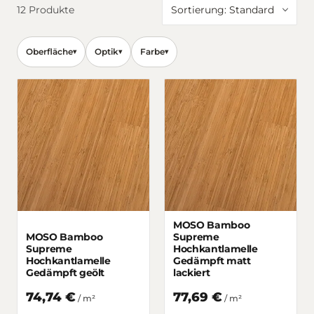
Produkte
12
Produkte
Oberfläche
Optik
Farbe
▾
▾
▾
MOSO Bamboo
MOSO Bamboo
Supreme
Supreme
Hochkantlamelle
Hochkantlamelle
Gedämpft matt
Gedämpft geölt
lackiert
74,74 €
77,69 €
/
m²
/
m²